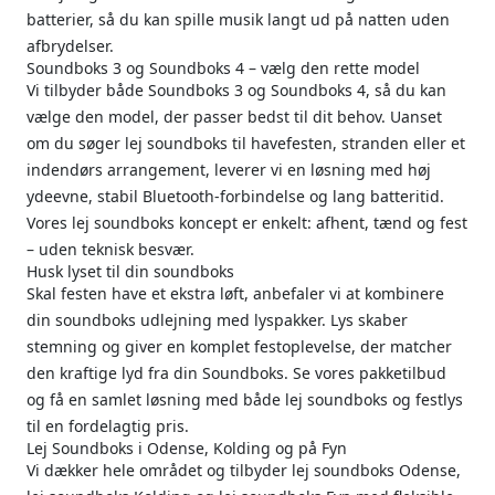
batterier, så du kan spille musik langt ud på natten uden
afbrydelser.
Soundboks 3 og Soundboks 4 – vælg den rette model
Vi tilbyder både Soundboks 3 og Soundboks 4, så du kan
vælge den model, der passer bedst til dit behov. Uanset
om du søger lej soundboks til havefesten, stranden eller et
indendørs arrangement, leverer vi en løsning med høj
ydeevne, stabil Bluetooth-forbindelse og lang batteritid.
Vores lej soundboks koncept er enkelt: afhent, tænd og fest
– uden teknisk besvær.
Husk lyset til din soundboks
Skal festen have et ekstra løft, anbefaler vi at kombinere
din soundboks udlejning med lyspakker. Lys skaber
stemning og giver en komplet festoplevelse, der matcher
den kraftige lyd fra din Soundboks. Se vores pakketilbud
og få en samlet løsning med både lej soundboks og festlys
til en fordelagtig pris.
Lej Soundboks i Odense, Kolding og på Fyn
Vi dækker hele området og tilbyder lej soundboks Odense,