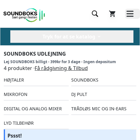
Tryk for at se katalog
SOUNDBOKS UDLEJNING
Lej SOUNDBOKS billigt - 399kr for 3 dage - Ingen depositum
4 produkter ·
Få rådgivning & Tilbud
HØJTALER
SOUNDBOKS
MIKROFON
DJ PULT
DIGITAL OG ANALOG MIXER
TRÅDLØS MIC OG IN-EARS
LYD TILBEHØR
Pssst!