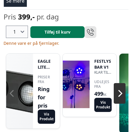
Se mere
Pris
399,-
pr. dag
Tilføj til kurv
Denne vare er på fjernlager.
EAGLE
FESTLYS
LITE
BAR V1
KLAR TIL
200WW
PRISER
BRUG
BLINDER
FRA
UDLEJES
FRA
Ring
499
kr.
for
Vis
pris
Produkt
Vis
Produkt